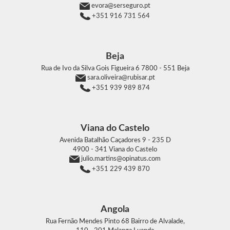
evora@serseguro.pt
+351 916 731 564
Beja
Rua de Ivo da Silva Gois Figueira 6
7800 - 551 Beja
sara.oliveira@rubisar.pt
+351 939 989 874
Viana do Castelo
Avenida Batalhão Caçadores 9 - 235 D
4900 - 341 Viana do Castelo
julio.martins@opinatus.com
+351 229 439 870
Angola
Rua Fernão Mendes Pinto 68 Bairro de Alvalade,