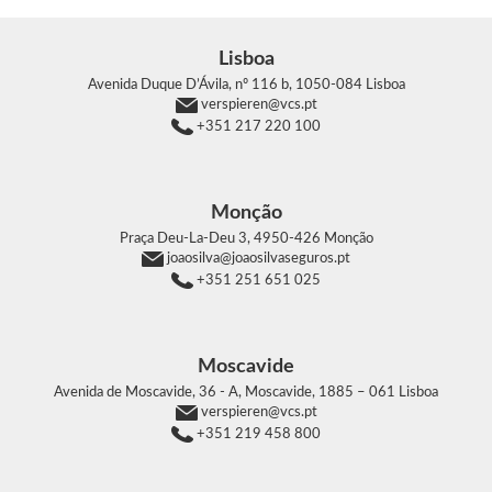
Lisboa
Avenida Duque D’Ávila, nº 116 b,
1050-084 Lisboa
verspieren@vcs.pt
+351 217 220 100
Monção
Praça Deu-La-Deu 3,
4950-426 Monção
joaosilva@joaosilvaseguros.pt
+351 251 651 025
Moscavide
Avenida de Moscavide, 36 - A, Moscavide,
1885 – 061 Lisboa
verspieren@vcs.pt
+351 219 458 800