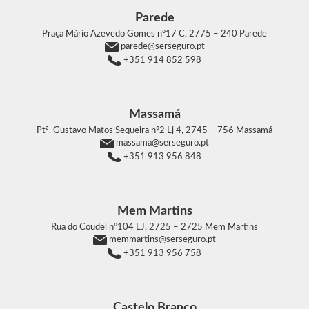
Parede
Praça Mário Azevedo Gomes nº17 C,
2775 – 240 Parede
parede@serseguro.pt
+351 914 852 598
Massamá
Ptª. Gustavo Matos Sequeira nº2 Lj 4,
2745 – 756 Massamá
massama@serseguro.pt
+351 913 956 848
Mem Martins
Rua do Coudel nº104 LJ,
2725 – 2725 Mem Martins
memmartins@serseguro.pt
+351 913 956 758
Castelo Branco