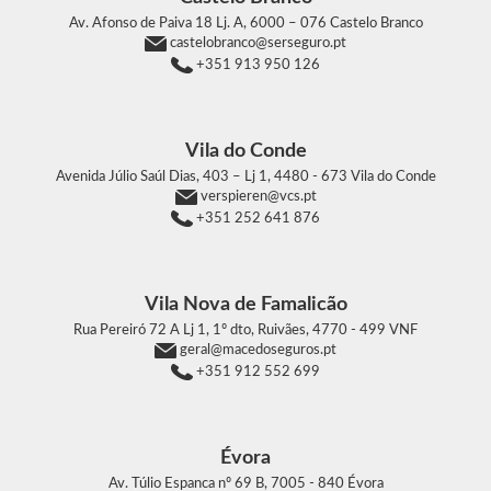
Av. Afonso de Paiva 18 Lj. A,
6000 – 076 Castelo Branco
castelobranco@serseguro.pt
+351 913 950 126
Vila do Conde
Avenida Júlio Saúl Dias, 403 – Lj 1,
4480 - 673 Vila do Conde
verspieren@vcs.pt
+351 252 641 876
Vila Nova de Famalicão
Rua Pereiró 72 A Lj 1, 1º dto, Ruivães,
4770 - 499 VNF
geral@macedoseguros.pt
+351 912 552 699
Évora
Av. Túlio Espanca nº 69 B,
7005 - 840 Évora